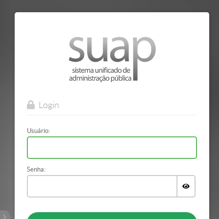
Mostrar/Esconder
barra
lateral
Login
Usuário:
Senha:
Exibir
a
senha