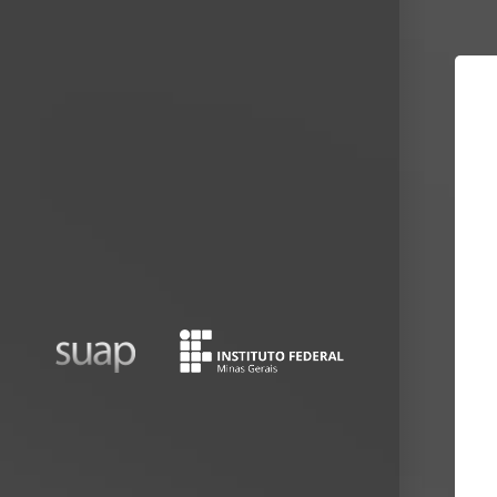
Mostrar/Esc
barra
lateral