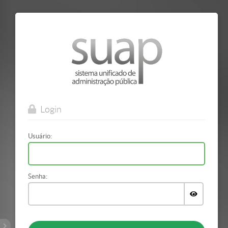
Mostrar/Esconder
barra
lateral
Login
Usuário:
Senha:
Exibir
a
senha