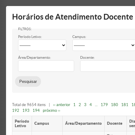
Mostrar/Esconder
barra
lateral
Horários de Atendimento Docente
Período Letivo:
Campus:
Área/Departamento:
Docente:
Total de 9654 itens
|
‹‹ anterior
1
2
3
4
...
179
180
181
1
192
193
194
próximo ››
Período
Di
Campus
Área/Departamento
Docente
Letivo
se