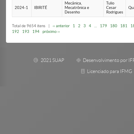
Mecânica,
Tulio
2024-1
IBIRITÉ
Mecatrônica e
Cesar
Qu
Desenho
Rodrigues
Total de 9654 itens
|
‹‹ anterior
1
2
3
4
...
179
180
181
1
192
193
194
próximo ››
2021 SUAP
Desenvolvimento por I
Licenciado para IFMG