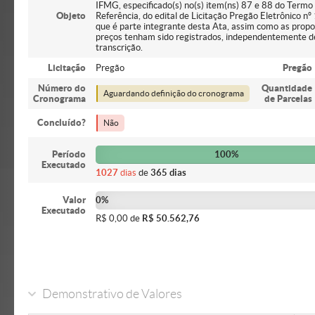
IFMG, especificado(s) no(s) item(ns) 87 e 88 do Termo
Objeto
Referência, do edital de Licitação Pregão Eletrônico n
que é parte integrante desta Ata, assim como as propo
preços tenham sido registrados, independentemente d
transcrição.
Licitação
Pregão
Pregão
Número do
Quantidade
Aguardando definição do cronograma
Cronograma
de Parcelas
Concluído?
Não
Período
100%
Executado
1027
dias
de
365 dias
Valor
0%
Executado
R$ 0,00 de
R$ 50.562,76
Demonstrativo de Valores