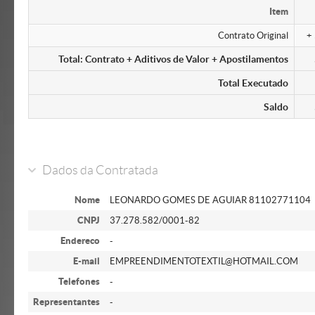
Item
Contrato Original
+
Total: Contrato + Aditivos de Valor + Apostilamentos
Total Executado
Saldo
Dados da Contratada
Nome
LEONARDO GOMES DE AGUIAR 81102771104
CNPJ
37.278.582/0001-82
Endereco
-
E-mail
EMPREENDIMENTOTEXTIL@HOTMAIL.COM
Telefones
-
Representantes
-