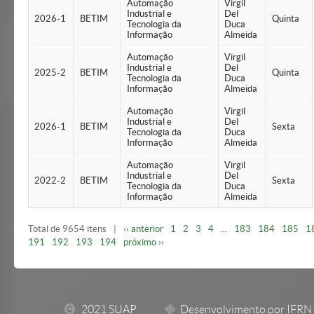
Automação
Virgil
Industrial e
Del
2026-1
BETIM
Quinta
Tecnologia da
Duca
Informação
Almeida
Automação
Virgil
Industrial e
Del
2025-2
BETIM
Quinta
Tecnologia da
Duca
Informação
Almeida
Automação
Virgil
Industrial e
Del
2026-1
BETIM
Sexta
Tecnologia da
Duca
Informação
Almeida
Automação
Virgil
Industrial e
Del
2022-2
BETIM
Sexta
Tecnologia da
Duca
Informação
Almeida
Total de 9654 itens
|
‹‹ anterior
1
2
3
4
...
183
184
185
1
191
192
193
194
próximo ››
2021 SUAP
Desenvolvimento por IFRN