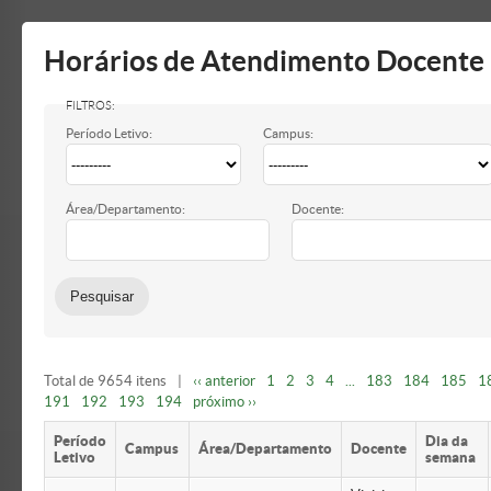
Mostrar/Esconder
barra
lateral
Horários de Atendimento Docente
Período Letivo:
Campus:
Área/Departamento:
Docente:
Total de 9654 itens
|
‹‹ anterior
1
2
3
4
...
183
184
185
1
191
192
193
194
próximo ››
Período
Dia da
Campus
Área/Departamento
Docente
Letivo
semana