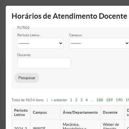
Mostrar/Esconder
barra
lateral
Horários de Atendimento Docente
Período Letivo:
Campus:
Docente:
Total de 9654 itens
|
‹‹ anterior
1
2
3
4
...
188
189
190
1
Período
D
Campus
Área/Departamento
Docente
Letivo
Mecânica,
Weber de
2024-2
IBIRITÉ
Mecatrônica e
Almeida
Q