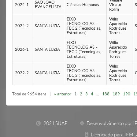
Wiliane
SAO JOAO
2024-1
Ciências Humanas
Viriato
S
EVANGELISTA
Rolim
EIXO
Wilio
TECNOLOGIAS –
Aparecido
2024-2
SANTA LUZIA
S
TEC 2 (Tecnologias,
Rodrigues
Estruturas)
Torres
EIXO
Wilio
TECNOLOGIAS –
Aparecido
2026-1
SANTA LUZIA
S
TEC 2 (Tecnologias,
Rodrigues
Estruturas)
Torres
EIXO
Wilio
TECNOLOGIAS –
Aparecido
2022-2
SANTA LUZIA
Q
TEC 2 (Tecnologias,
Rodrigues
Estruturas)
Torres
Total de 9654 itens
|
‹‹ anterior
1
2
3
4
...
188
189
190
1
2021 SUAP
Desenvolvimento por I
Licenciado para IFMG