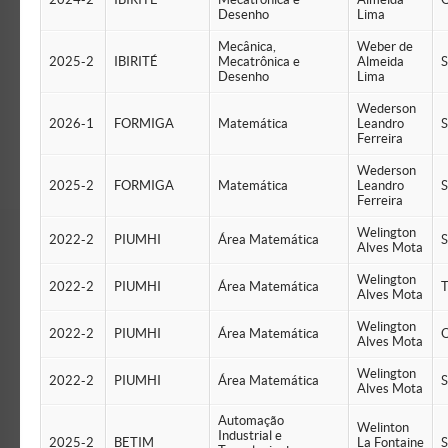
Desenho
Lima
Mecânica,
Weber de
2025-2
IBIRITÉ
Mecatrônica e
Almeida
S
Desenho
Lima
Wederson
2026-1
FORMIGA
Matemática
Leandro
S
Ferreira
Wederson
2025-2
FORMIGA
Matemática
Leandro
S
Ferreira
Welington
2022-2
PIUMHI
Área Matemática
S
Alves Mota
Welington
2022-2
PIUMHI
Área Matemática
T
Alves Mota
Welington
2022-2
PIUMHI
Área Matemática
Q
Alves Mota
Welington
2022-2
PIUMHI
Área Matemática
S
Alves Mota
Automação
Welinton
Industrial e
2025-2
BETIM
La Fontaine
S