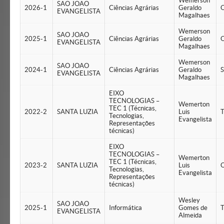
Wemerson
SAO JOAO
2026-1
Ciências Agrárias
Geraldo
Q
EVANGELISTA
Magalhaes
Wemerson
SAO JOAO
2025-1
Ciências Agrárias
Geraldo
Q
EVANGELISTA
Magalhaes
Wemerson
SAO JOAO
2024-1
Ciências Agrárias
Geraldo
S
EVANGELISTA
Magalhaes
EIXO
TECNOLOGIAS –
Wemerton
TEC 1 (Técnicas,
2022-2
SANTA LUZIA
Luis
T
Tecnologias,
Evangelista
Representações
técnicas)
EIXO
TECNOLOGIAS –
Wemerton
TEC 1 (Técnicas,
2023-2
SANTA LUZIA
Luis
Q
Tecnologias,
Evangelista
Representações
técnicas)
Wesley
SAO JOAO
2025-1
Informática
Gomes de
T
EVANGELISTA
Almeida