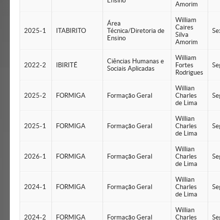
Ensino
Amorim
William
Área
Caires
2025-1
ITABIRITO
Técnica/Diretoria de
Se
Silva
Ensino
Amorim
William
Ciências Humanas e
2022-2
IBIRITÉ
Fortes
Se
Sociais Aplicadas
Rodrigues
Willian
2025-2
FORMIGA
Formação Geral
Charles
Se
de Lima
Willian
2025-1
FORMIGA
Formação Geral
Charles
Se
de Lima
Willian
2026-1
FORMIGA
Formação Geral
Charles
Se
de Lima
Willian
2024-1
FORMIGA
Formação Geral
Charles
Se
de Lima
Willian
2024-2
FORMIGA
Formação Geral
Charles
Se