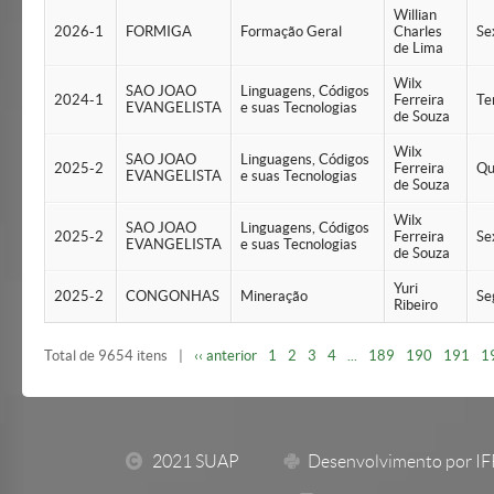
Willian
2026-1
FORMIGA
Formação Geral
Charles
Se
de Lima
Wilx
SAO JOAO
Linguagens, Códigos
2024-1
Ferreira
Te
EVANGELISTA
e suas Tecnologias
de Souza
Wilx
SAO JOAO
Linguagens, Códigos
2025-2
Ferreira
Qu
EVANGELISTA
e suas Tecnologias
de Souza
Wilx
SAO JOAO
Linguagens, Códigos
2025-2
Ferreira
Se
EVANGELISTA
e suas Tecnologias
de Souza
Yuri
2025-2
CONGONHAS
Mineração
Se
Ribeiro
Total de 9654 itens
|
‹‹ anterior
1
2
3
4
...
189
190
191
1
2021 SUAP
Desenvolvimento por I