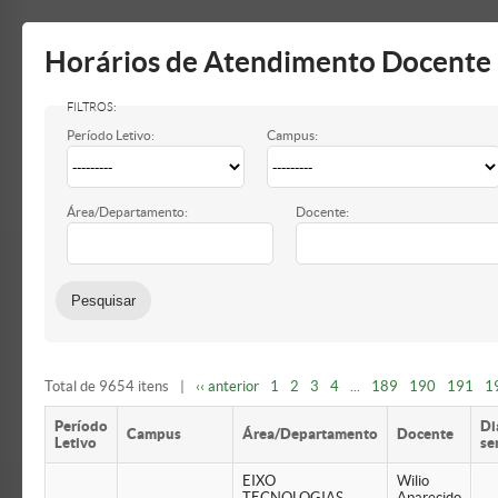
Mostrar/Esconder
barra
lateral
Horários de Atendimento Docente
Período Letivo:
Campus:
Área/Departamento:
Docente:
Total de 9654 itens
|
‹‹ anterior
1
2
3
4
...
189
190
191
1
Período
Di
Campus
Área/Departamento
Docente
Letivo
se
EIXO
Wilio
TECNOLOGIAS –
Aparecido