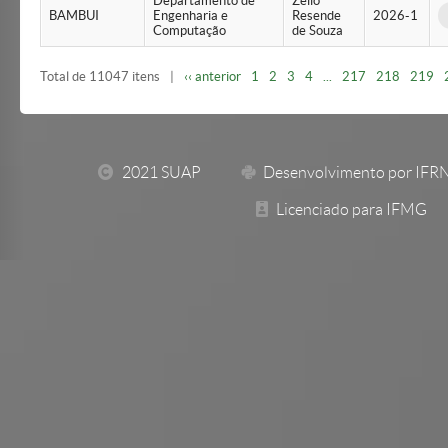
Departamento de
Zelio
BAMBUI
Engenharia e
Resende
2026-1
Computação
de Souza
Total de 11047 itens
|
‹‹ anterior
1
2
3
4
...
217
218
219
2021 SUAP
Desenvolvimento por IFR
Licenciado para IFMG