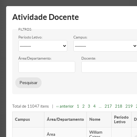
Mostrar/Esconder
barra
lateral
Atividade Docente
Período Letivo:
Campus:
Área/Departamento:
Docente:
Total de 11047 itens
|
‹‹ anterior
1
2
3
4
...
217
218
219
Período
Campus
Área/Departamento
Nome
D
Letivo
William
Área
Caires