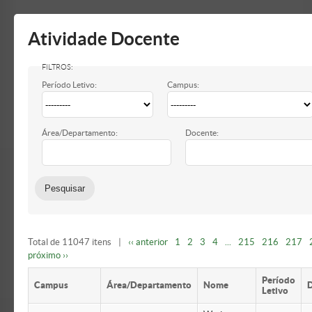
Mostrar/Esconder
barra
lateral
Atividade Docente
Período Letivo:
Campus:
Área/Departamento:
Docente:
Total de 11047 itens
|
‹‹ anterior
1
2
3
4
...
215
216
217
próximo ››
Período
Campus
Área/Departamento
Nome
Letivo