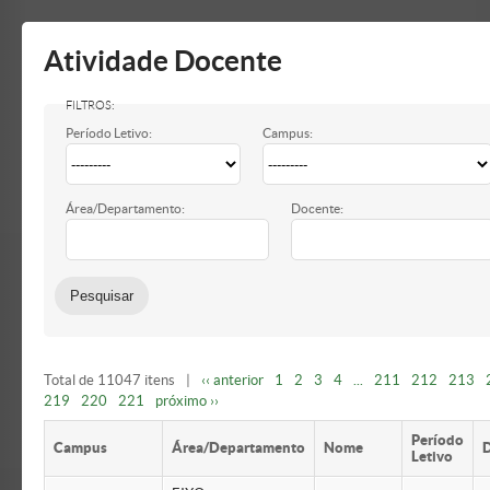
Mostrar/Esconder
barra
lateral
Atividade Docente
Período Letivo:
Campus:
Área/Departamento:
Docente:
Total de 11047 itens
|
‹‹ anterior
1
2
3
4
...
211
212
213
219
220
221
próximo ››
Período
Campus
Área/Departamento
Nome
Letivo