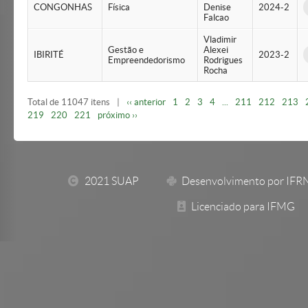
CONGONHAS
Física
Denise
2024-2
Falcao
Vladimir
Gestão e
Alexei
IBIRITÉ
2023-2
Empreendedorismo
Rodrigues
Rocha
Total de 11047 itens
|
‹‹ anterior
1
2
3
4
...
211
212
213
219
220
221
próximo ››
2021 SUAP
Desenvolvimento por IFR
Licenciado para IFMG