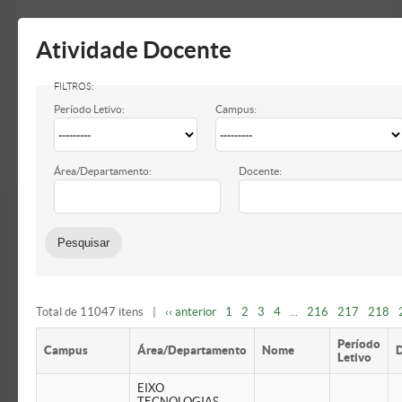
Mostrar/Esconder
barra
lateral
Atividade Docente
Período Letivo:
Campus:
Área/Departamento:
Docente:
Total de 11047 itens
|
‹‹ anterior
1
2
3
4
...
216
217
218
Período
Campus
Área/Departamento
Nome
Letivo
EIXO
TECNOLOGIAS –