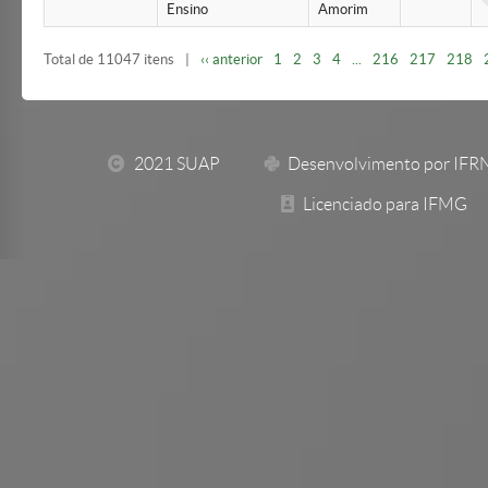
Ensino
Amorim
Total de 11047 itens
|
‹‹ anterior
1
2
3
4
...
216
217
218
2021 SUAP
Desenvolvimento por IFR
Licenciado para IFMG