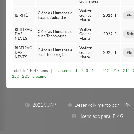
Guimaraes
Walkyr
Ciências Humanas e
IBIRITÉ
Gomes
2026-1
Plan
Sociais Aplicadas
Marra
RIBEIRAO
Walkyr
Ciências Humanas e
DAS
Gomes
2022-2
Rela
suas Tecnologias
NEVES
Marra
RIBEIRAO
Walkyr
Ciências Humanas e
DAS
Gomes
2023-1
Plan
suas Tecnologias
NEVES
Marra
Total de 11047 itens
|
‹‹ anterior
1
2
3
4
...
212
213
214
220
221
próximo ››
2021 SUAP
Desenvolvimento por IFRN
Licenciado para IFMG