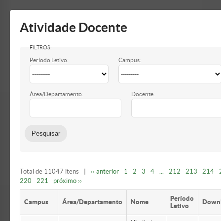
Mostrar/Esconder
barra
lateral
Atividade Docente
Período Letivo:
Campus:
Área/Departamento:
Docente:
Total de 11047 itens
|
‹‹ anterior
1
2
3
4
...
212
213
214
220
221
próximo ››
Período
Campus
Área/Departamento
Nome
Down
Letivo